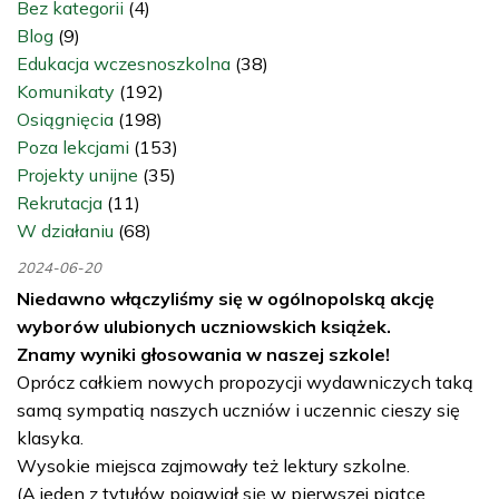
Bez kategorii
(4)
Blog
(9)
Edukacja wczesnoszkolna
(38)
Komunikaty
(192)
Osiągnięcia
(198)
Poza lekcjami
(153)
Projekty unijne
(35)
Rekrutacja
(11)
W działaniu
(68)
2024-06-20
Niedawno włączyliśmy się w ogólnopolską akcję
wyborów ulubionych uczniowskich książek.
Znamy wyniki głosowania w naszej szkole!
Oprócz całkiem nowych propozycji wydawniczych taką
samą sympatią naszych uczniów i uczennic cieszy się
klasyka.
Wysokie miejsca zajmowały też lektury szkolne.
(A jeden z tytułów pojawiał się w pierwszej piątce