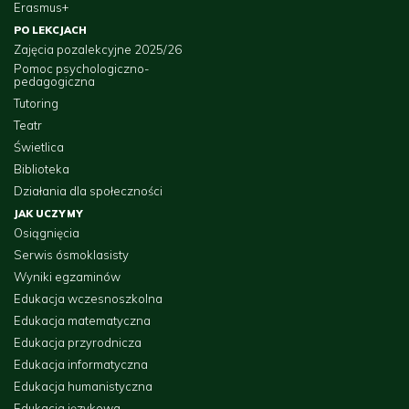
Erasmus+
PO LEKCJACH
Zajęcia pozalekcyjne 2025/26
Pomoc psychologiczno-
pedagogiczna
Tutoring
Teatr
Świetlica
Biblioteka
Działania dla społeczności
JAK UCZYMY
Osiągnięcia
Serwis ósmoklasisty
Wyniki egzaminów
Edukacja wczesnoszkolna
Edukacja matematyczna
Edukacja przyrodnicza
Edukacja informatyczna
Edukacja humanistyczna
Edukacja językowa