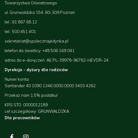
Towarzystwa Oświatowego
ul. Grunwaldzka 154, 60-309 Poznań
tel.: 61 867 68 12
tel.: 500 451 401
sekretariat@spolecznajedynka.pl
telefon do świetlicy: +48 506 169 041
adres do e-doręczeń: AE:PL-39978-96782-
HEVDR-24
Dyrekcja - dyżury dla rodziców
Numer konta:
Santander 40 1090 1346 0000 0000 3403 4262
Przekaż nam 1,5% podatku!
KRS STO: 0000012189
cel szczegółowy: GRUNWALDZKA
Dla pracowników