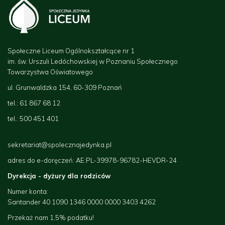
Społeczne Liceum Ogólnokształcące nr 1
im. św. Urszuli Ledóchowskiej w Poznaniu Społecznego
Towarzystwa Oświatowego
ul. Grunwaldzka 154, 60-309 Poznań
tel.: 61 867 68 12
tel.: 500 451 401
sekretariat@spolecznajedynka.pl
adres do e-doręczeń: AE:PL-39978-96782-
HEVDR-24
Dyrekcja - dyżury dla rodziców
Numer konta:
Santander 40 1090 1346 0000 0000 3403 4262
Przekaż nam 1,5% podatku!