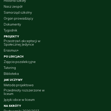
Historia szkoły
Nasz zespół
Samorząd szkolny
Organ prowadzący
Dokumenty
Tygodnik
PROJEKTY
Przestrzeń akceptacji w
Społecznej Jedynce
Erasmus+
PO LEKCJACH
Zajęcia pozalekcyjne
Tutoring
Biblioteka
JAK UCZYMY
Metoda projektowa
Przedmioty rozszerzone w
liceum
Języki obce w liceum
NA SKRÓTY