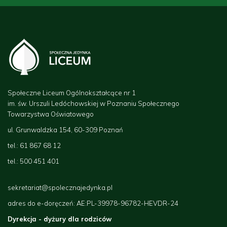
Społeczne Liceum Ogólnokształcące nr 1
im. św. Urszuli Ledóchowskiej w Poznaniu Społecznego
Towarzystwa Oświatowego
ul. Grunwaldzka 154, 60-309 Poznań
tel.: 61 867 68 12
tel.: 500 451 401
sekretariat@spolecznajedynka.pl
adres do e-doręczeń: AE:PL-39978-96782-
HEVDR-24
Dyrekcja - dyżury dla rodziców