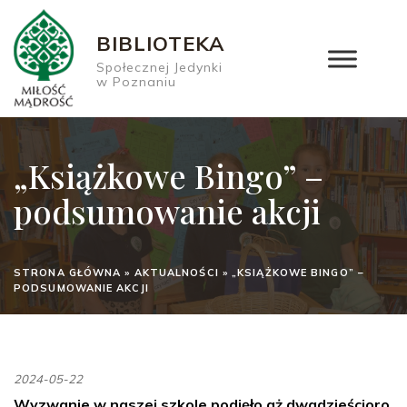
BIBLIOTEKA
Społecznej Jedynki
w Poznaniu
„Książkowe Bingo” –
podsumowanie akcji
STRONA GŁÓWNA
»
AKTUALNOŚCI
»
„KSIĄŻKOWE BINGO” –
PODSUMOWANIE AKCJI
2024-05-22
Wyzwanie w naszej szkole podjęło aż dwadzieścioro